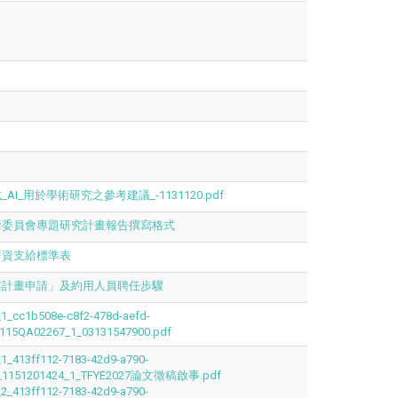
I_用於學術研究之參考建議_-1131120.pdf
術委員會專題研究計畫報告撰寫格式
薪資支給標準表
案計畫申請」及約用人員聘任步驟
1_cc1b508e-c8f2-478d-aefd-
115QA02267_1_03131547900.pdf
1_413ff112-7183-42d9-a790-
d_1151201424_1_TFYE2027論文徵稿啟事.pdf
2_413ff112-7183-42d9-a790-