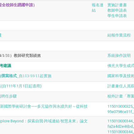
歡迎全校師生踴躍申請）
報名連
實施計畫書
結
教師申請表
學生申請表
程
結報作業流程
114/1/31）教師研究類績效
系統操作說明
考建議
佛光大學生成式_A
告撰寫格式
_自113/10/11起實施
國家科學及技
自111年1月1日起適用)
計畫兼任人員
員聘任步驟
校外計畫「專
創新國際學術研討會——多元協作與永續共好～從科技
115010000325_
95e0798ce31f_
ore Beyond：探索自我‧跨域連結‧智慧未來」論文
115010000344_
fa2a4d2e46b
115010000344_