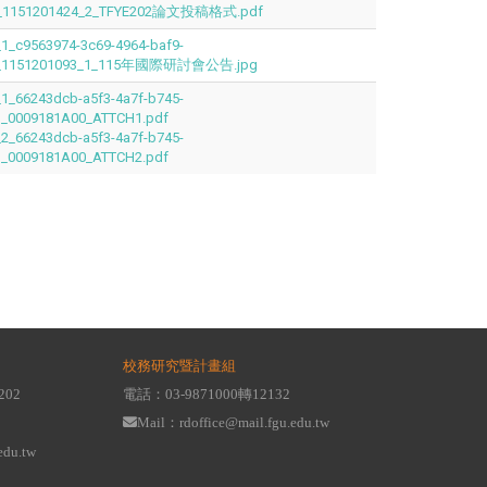
d_1151201424_2_TFYE202論文投稿格式.pdf
1_c9563974-3c69-4964-baf9-
1_1151201093_1_115年國際研討會公告.jpg
1_66243dcb-a5f3-4a7f-b745-
_0009181A00_ATTCH1.pdf
2_66243dcb-a5f3-4a7f-b745-
_0009181A00_ATTCH2.pdf
校務研究暨計畫組
202
電話：03-9871000轉12132
Mail：rdoffice@mail.fgu.edu.tw
edu.tw