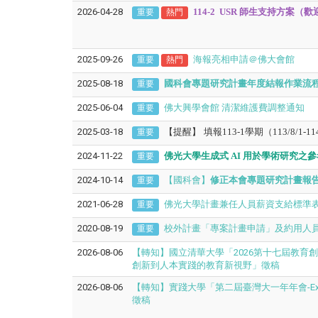
2026-04-28
114-2
USR 師生支持方案（
重要
熱門
2025-09-26
海報亮相申請＠佛大會館
重要
熱門
2025-08-18
國科會專題研究計畫年度結報作業流
重要
2025-06-04
佛大興學會館 清潔維護費調整通知
重要
2025-03-18
【
提醒
】
填報113-1學期（113/8/1-
重要
2024-11-22
佛光大學生成式
AI
用於學術研究
之參
重要
2024-10-14
【國科會】
修正本會專題研究計畫報
重要
2021-06-28
佛光大學計畫兼任人員薪資支給標準表(
重要
2020-08-19
校外計畫「專案計畫申請」及約用人
重要
2026-08-06
【轉知】國立清華大學「2026第十七屆教育
創新到人本實踐的教育新視野」徵稿
2026-08-06
【轉知】實踐大學「第二屆臺灣大一年年會-Expl
徵稿