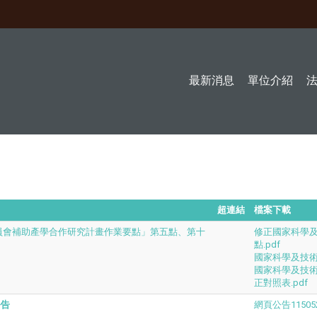
最新消息
單位介紹
超連結
檔案下載
員會補助產學合作研究計畫作業要點」第五點、第十
修正國家科學
點.pdf
國家科學及技術
國家科學及技
正對照表.pdf
公告
網頁公告115052