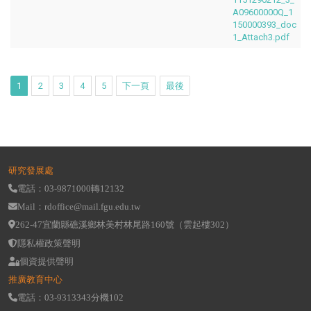
A09600000Q_1
150000393_doc
1_Attach3.pdf
1
2
3
4
5
下一頁
最後
研究發展處
電話：03-9871000轉12132
Mail：rdoffice@mail.fgu.edu.tw
262-47宜蘭縣礁溪鄉林美村林尾路160號（雲起樓302）
隱私權政策聲明
個資提供聲明
推廣教育中心
電話：03-9313343分機102