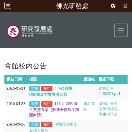
佛光研發處
:::
Toggl
會館校內公告
張貼日期
標題
超連結
檔案下載
2026-05-21
114-2 師生
網頁公告
重要
熱門
1150521.pdf
USR補助方案審查公告
2026-04-28
114-2
USR 師
報名連
實施計畫書
重要
熱門
結
教師申請表
生支持方案（歡迎全校師生踴
學生申請表
躍申請）
2025-09-26
海報亮相申請
重要
熱門
＠佛大會館