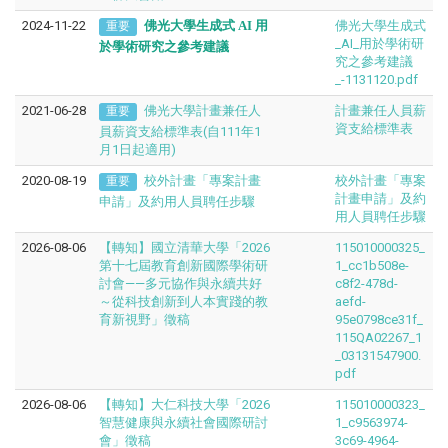
2024-11-22
佛光大學生成式
AI
用
佛光大學生成式
重要
_AI_用於學術研
於學術研究
之參考建議
究之參考建議
_-1131120.pdf
2021-06-28
佛光大學計畫兼任人
計畫兼任人員薪
重要
資支給標準表
員薪資支給標準表(自111年1
月1日起適用)
2020-08-19
校外計畫「專案計畫
校外計畫「專案
重要
計畫申請」及約
申請」及約用人員聘任步驟
用人員聘任步驟
2026-08-06
【轉知】國立清華大學「2026
115010000325_
第十七屆教育創新國際學術研
1_cc1b508e-
討會——多元協作與永續共好
c8f2-478d-
～從科技創新到人本實踐的教
aefd-
育新視野」徵稿
95e0798ce31f_
115QA02267_1
_03131547900.
pdf
2026-08-06
【轉知】大仁科技大學「2026
115010000323_
智慧健康與永續社會國際研討
1_c9563974-
會」徵稿
3c69-4964-