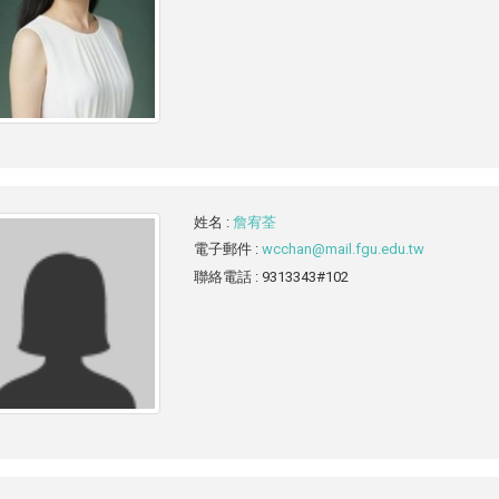
姓名
:
詹宥荃
電子郵件
:
wcchan@mail.fgu.edu.tw
聯絡電話
: 9313343#102