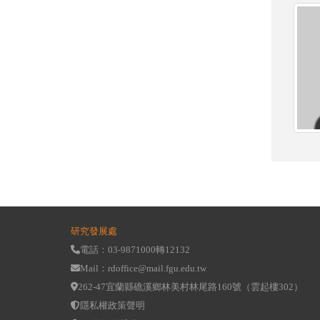
研究發展處
電話：03-9871000轉12132
Mail：rdoffice@mail.fgu.edu.tw
262-47宜蘭縣礁溪鄉林美村林尾路160號（雲起樓302）
隱私權政策聲明