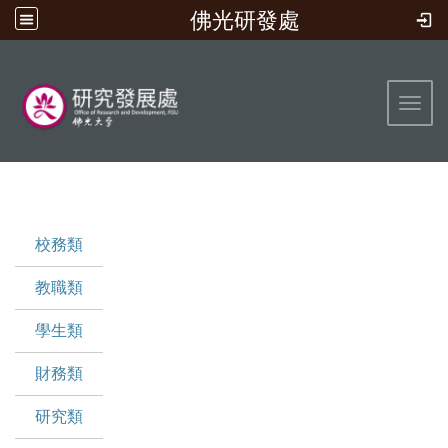
佛光研發處
:::
Toggl
:::
校務類
教職類
學生類
財務類
研究類