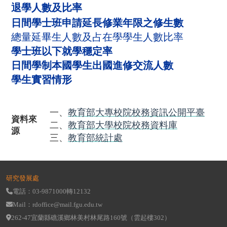
退學人數及比率
日間學士班申請延長修業年限之修生數
總量延畢生人數及占在學學生人數比率
學士班以下就學穩定率
日間學制本國學生出國進修交流人數
學生實習情形
一、
教育部大專校院校務資訊公開平臺
資料來
二、
教育部大學校院校務資料庫
源
三、
教育部統計處
研究發展處
電話：03-9871000轉12132
Mail：rdoffice@mail.fgu.edu.tw
262-47宜蘭縣礁溪鄉林美村林尾路160號（雲起樓302）