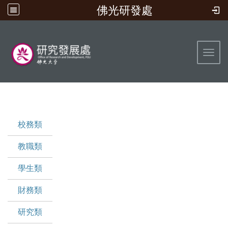
佛光研發處
:::
Toggl
:::
校務類
教職類
學生類
財務類
研究類