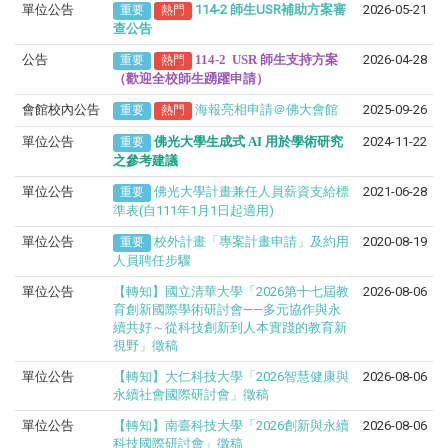
單位公告
114-2 師生USR補助方案審
2026-05-21
重要
熱門
查公告
公告
114-2
USR 師生支持方案
2026-04-28
重要
熱門
（歡迎全校師生踴躍申請）
會館校內公告
海報亮相申請＠佛大會館
2025-09-26
重要
熱門
單位公告
佛光大學生成式
AI
用於學術研究
2024-11-22
重要
之參考建議
單位公告
佛光大學計畫兼任人員薪資支給標
2021-06-28
重要
準表(自111年1月1日起適用)
單位公告
校外計畫「專案計畫申請」及約用
2020-08-19
重要
人員聘任步驟
單位公告
【轉知】國立清華大學「2026第十七屆教
2026-08-06
育創新國際學術研討會——多元協作與永
續共好～從科技創新到人本實踐的教育新
視野」徵稿
單位公告
【轉知】大仁科技大學「2026智慧健康與
2026-08-06
永續社會國際研討會」徵稿
單位公告
【轉知】南臺科技大學「2026創新與永續
2026-08-06
科技國際研討會」徵稿