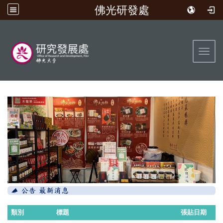
佛光研發處
:::
Toggl
類別
標題
張貼日期