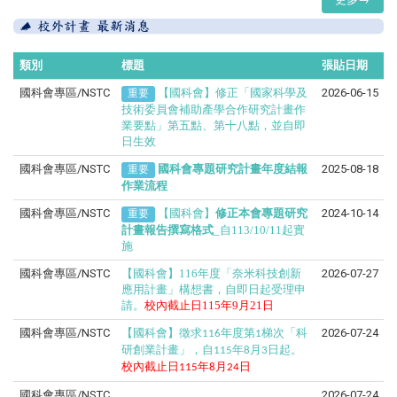
類別
標題
張貼日期
國科會專區/NSTC
【國科會】修正「國家科學及
2026-06-15
重要
技術委員會補助產學合作研究計畫作
業要點」第五點、第十八點，並自即
日生效
國科會專區/NSTC
國科會專題研究計畫年度結報
2025-08-18
重要
作業流程
國科會專區/NSTC
【國科會】
修正本會專題研究
2024-10-14
重要
計畫報告撰寫格式
_自113/10/11起實
施
國科會專區/NSTC
【國科會】116年度「奈米科技創新
2026-07-27
應用計畫」構想書，自即日起受理申
請。
校內截止日
115
年
9
月
21日
國科會專區/NSTC
【國科會】徵求
年度第
梯次「科
2026-07-24
116
1
研創業計畫」，自
年
月
日起。
115
8
3
校內截止日
年
月
日
115
8
24
國科會專區/NSTC
2026-07-24