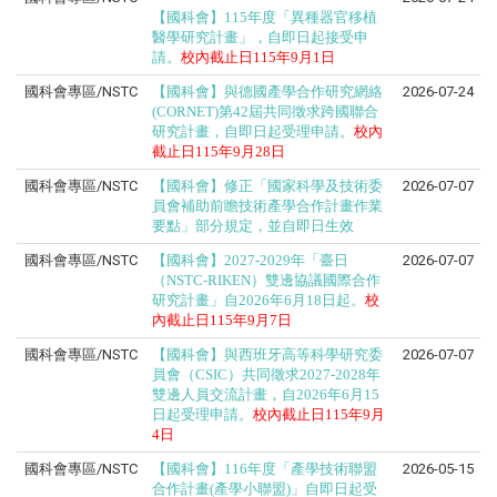
【國科會】115年度「異種器官移植
醫學研究計畫」，自即日起接受申
請。
校內截止日
115
年
9
月
1日
國科會專區/NSTC
【國科會】與德國產學合作研究網絡
2026-07-24
(CORNET)第42屆共同徵求跨國聯合
研究計畫，自即日起受理申請。
校內
截止日
115
年
9
月
28日
國科會專區/NSTC
【國科會】修正「國家科學及技術委
2026-07-07
員會補助前瞻技術產學合作計畫作業
要點」部分規定，並自即日生效
國科會專區/NSTC
【國科會】2027-2029年「臺日
2026-07-07
（NSTC-RIKEN）雙邊協議國際合作
研究計畫」自2026年6月18日起。
校
內截止日
115
年
9
月
7日
國科會專區/NSTC
【國科會】與西班牙高等科學研究委
2026-07-07
員會（CSIC）共同徵求2027-2028年
雙邊人員交流計畫，自2026年6月15
日起受理申請。
校內截止日
115
年
9
月
4日
國科會專區/NSTC
【國科會】116年度「產學技術聯盟
2026-05-15
合作計畫(產學小聯盟)」自即日起受