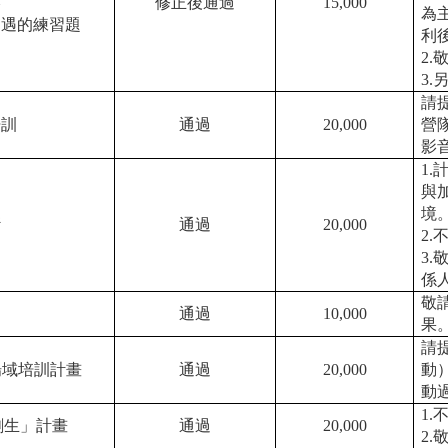
修正後通過
15,000
為
相遇的練習題
利
2
3
請
培訓
通過
20,000
營
影
1
與
境
斷
通過
20,000
2
3
係
敬
通過
10,000
果
請
-場域培訓計畫
通過
20,000
動
動
1
創生」計畫
通過
20,000
2