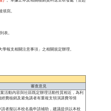
理）
。單據正本及相關核銷資料送至研發處（雲起
後填寫。
簽到表。
光大學報支相關注意事項」之相關規定辦理。
審查意見
.本案活動內容與社區既定辦理活動性質相近，為利
續經費核銷及避免講者有重複支領演講費等情
；
申請者擬以本校名義申請補助，建議提供以本校