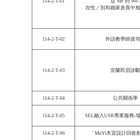
114-2-T-01
從 Me 到 We–
在性／別和婚家差異中
114-2-T-02
外語教學師資
114-2-T-03
宜蘭民宿診
114-2-T-04
公共關係學
114-2-T-05
SEL融入USR專業服務
114-2-T-06
「MuYi木宜設計回收