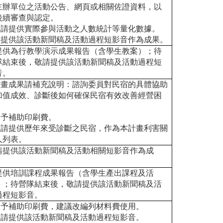
主辦單位之活動公告、網頁或相關佐證資料，以
後續審查與認定。
.敬請提供實際參與活動之人數統計等量化數據。
.另提供該活動新聞稿及活動過程短影音作為成果。
提供為行教學演示成果報告（含學生教案）；待
隊結束後，敬請提供該活動新聞稿及活動過程短
音。
.計畫成果請補充說明：諮詢委員對民宿的具體協助
加值成效、診斷後如何確保民宿有效改善經營困
。
.不予補助印刷費。
.敬請提供歷年來受診斷之民宿，作為本計畫利害關
人列表。
請提供該活動新聞
稿及活動相關短影音
作為成
。
提供培訓課程成果報告（含學生產出課程及活
）；待營隊結束後，敬請提供該活動新聞稿及活
過程短影音。
.不予補助印刷費，建議改編列材料費使用。
.敬請提供該活動新聞稿及活動過程短影音。