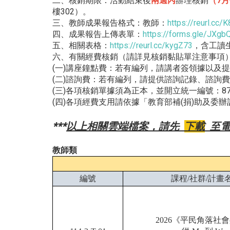
二、核銷期限：活動結束後
兩週內
辦理核銷
（7
樓302）。
三、教師成果報告格式：教師：
https://reurl.cc/
四、成果報告上傳表單：
https://forms.gle/JXg
五、相關表格：
https://reurl.cc/kygZ73
，含工讀
六、有關經費核銷（請詳見核銷黏貼單注意事項
(一)講座鐘點費：若有編列，請講者簽領據以及
(二)諮詢費：若有編列，請提供諮詢記錄、諮詢
(三)各項核銷單據須為正本，並開立統一編號：87
(四)各項經費支用請依據「教育部補(捐)助及
***
以上相關雲端檔案，請先
下載
至電
教師類
編號
課程/社群/計畫
2026《平民角落社會