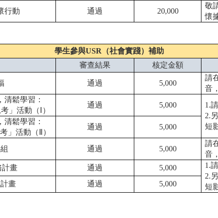
敬
懷行動
通過
20,000
懷
學生參與USR（社會實踐）補助
審查結果
核定金額
請
福
通過
5,000
音
謎，清鬆學習：
通過
5,000
1
推理思考」活動（Ⅰ）
2
謎，清鬆學習：
短
通過
5,000
推理思考」活動（Ⅱ）
請
小組
通過
5,000
音
1
務計畫
通過
5,000
2
流計畫
通過
5,000
短