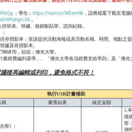
月份執行之計畫活動單據，務必於7月30日前完成核銷，逾期不受
K89zQg
；學生：
https://reurl.cc/M3zmNk
，請將檔案下載至電腦
bQdUttPphgrLX6
。
生排班表、領據、核銷黏貼單、諮詢紀錄。
）：
提供存摺影本；並請提供活動海報或具活動名稱、時間、地點之
費領據及存摺影本。
786870，抬頭：佛光大學。
委辦計畫經費編列基準」、「佛光大學各項經費支給準則」及「佛
腦後再編輯或列印，避免格式不符！
執行USR計畫補助
名稱
審查結果
核定金額
1
後
形
共學》:
倘