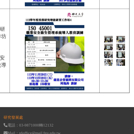
務研
作坊
業安
統導
研究發展處
電話：03-9871000轉12132
Mail：rdoffice@mail.fgu.edu.tw