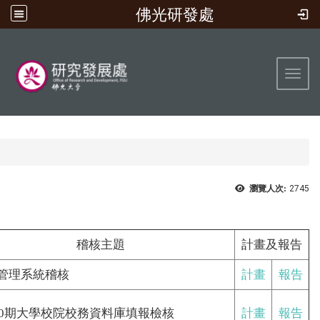
佛光研發處
:::
Toggl
瀏覽人次:
2745
稽核主題
計畫及報告
管理系統稽核
計畫
報告
210期大學校院校務資料庫填報檢核
計畫
報告