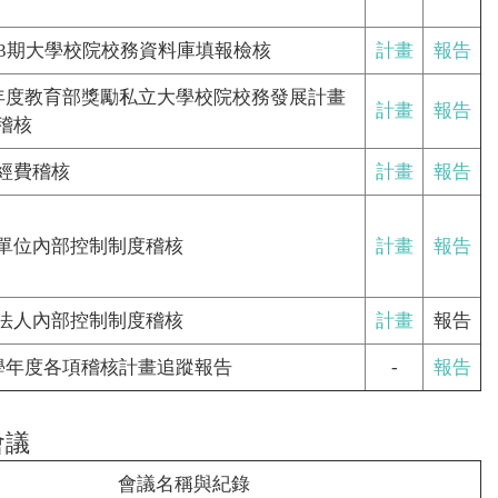
303期大學校院校務資料庫填報檢核
計畫
報告
2年度教育部獎勵私立大學校院校務發展計畫
計畫
報告
稽核
經費稽核
計畫
報告
單位內部控制制度稽核
計畫
報告
法人內部控制制度稽核
計畫
報告
1學年度各項稽核計畫追蹤報告
-
報告
會議
會議名稱與紀錄