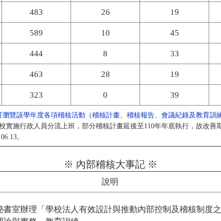
483
26
19
589
10
45
444
8
33
463
28
19
323
0
39
可瀏覽該學年度各項稽核活動（稽核計畫、稽核報告、會議紀錄及教育訓
學校實施行政人員分流上班，部分稽核計畫延後至110年年底執行，故改善
6.13。
※ 內部稽核大事記 ※
說明
秘書室辦理「學校法人有效設計與推動內部控制及稽核制度