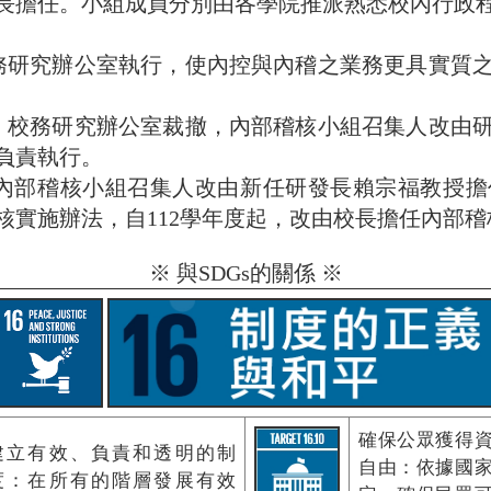
長擔任。小組成員分別由各學院推派熟悉校內行政
務研究辦公室執行，使內控與內稽之業務更具實質之
，校務研究辦公室裁撤，內部稽核小組召集人改由研
負責執行。
內部稽核小組召集人改由新任研發長賴宗福教授擔
核實施辦法，自112學年度起，改由校長擔任內部
※ 與SDGs的關係 ※
確保公眾獲得
建立有效、負責和透明的制
自由：依據國
度：在所有的階層發展有效