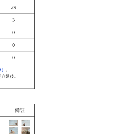
29
3
0
0
0
練）
。
期亦延後。
備註
之