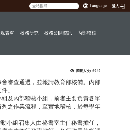
Language
登入
:::
法規表單
校務研究
校務公開資訊
內部稽核
瀏覽人次:
6949
事會審查通過，並報請教育部核備。內部
文件。
組及內部稽核小組，前者主要負責各單
所列之作業流程，至實地稽核，於每學年
動小組召集人由秘書室主任秘書擔任，