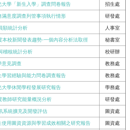
佛光大學「新生入學」調查問卷報告
招生處
校務滿意度調查列管事項執行情形
研發處
員額統計分析
人事室
學年度本校新聞發表趨勢-一個內容分析法取徑
秘書室
與稽核統計分析
校研辦
學意見調查
教務處
新生學習經驗與能力問卷調查報告
教務處
佛光大學休閒學程發展研究報告
學務處
學年度教師研究能量概況分析
研發處
訊系統擴充及開發評估
圖資處
學生使用圖資資源與學習成效相關之研究報告
圖資處