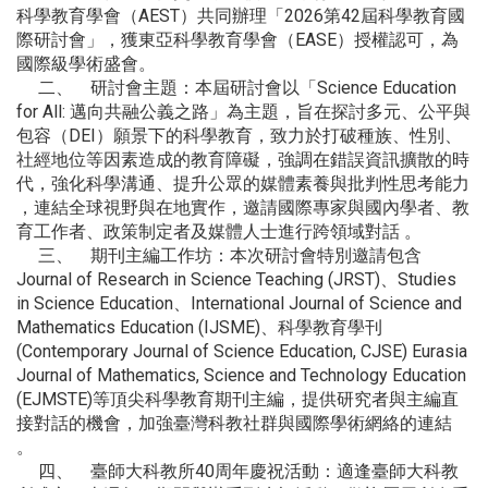
科學教育學會（AEST）共同辦理「2026第42屆科學教育國
際研討會」，獲東亞科學教育學會（EASE）授權認可，為
國際級學術盛會。
二、 研討會主題：本屆研討會以「Science Education
for All: 邁向共融公義之路」為主題，旨在探討多元、公平與
包容（DEI）願景下的科學教育，致力於打破種族、性別、
社經地位等因素造成的教育障礙，強調在錯誤資訊擴散的時
代，強化科學溝通、提升公眾的媒體素養與批判性思考能力
，連結全球視野與在地實作，邀請國際專家與國內學者、教
育工作者、政策制定者及媒體人士進行跨領域對話 。
三、 期刊主編工作坊：本次研討會特別邀請包含
Journal of Research in Science Teaching (JRST)、Studies
in Science Education、International Journal of Science and
Mathematics Education (IJSME)、科學教育學刊
(Contemporary Journal of Science Education, CJSE) Eurasia
Journal of Mathematics, Science and Technology Education
(EJMSTE)等頂尖科學教育期刊主編，提供研究者與主編直
接對話的機會，加強臺灣科教社群與國際學術網絡的連結
。
四、 臺師大科教所40周年慶祝活動：適逢臺師大科教