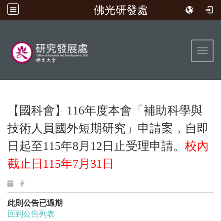
佛光研發處
:::
Toggl
【國科會】116年度本會「補助科學與
技術人員國外短期研究」申請案，自即
日起至115年8月12日止受理申請。
校內
截止日
115
年
7
月
31日
此則公告已過期
回到公告列表