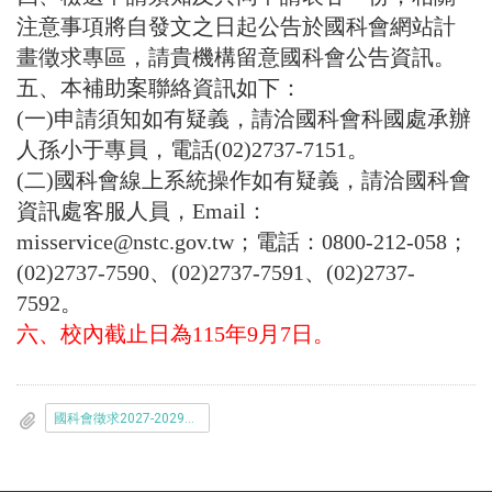
注意事項將自發文之日起公告於國科會網站計
畫徵求專區，請貴機構留意國科會公告資訊。
五、本補助案聯絡資訊如下：
(一)申請須知如有疑義，請洽國科會科國處承辦
人孫小于專員，電話(02)2737-7151。
(二)國科會線上系統操作如有疑義，請洽國科會
資訊處客服人員，Email：
misservice@nstc.gov.tw；電話：0800-212-058；
(02)2737-7590、(02)2737-7591、(02)2737-
7592。
六、校內截止日為
115
年
9
月
7
日。
國科會徵求2027-2029年臺日_NSTC-RIKEN_雙邊協議擴充加值_add-on_國際合作研究計畫申請須知.pdf