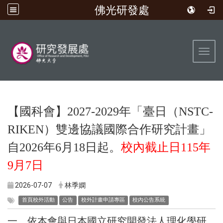
佛光研發處
:::
Toggl
【國科會】2027-2029年「臺日（NSTC-
RIKEN）雙邊協議國際合作研究計畫」
自2026年6月18日起。
校內截止日
115
年
9
月
7日
2026-07-07
林季嫻
首頁校外活動
公告
校外計畫申請專區
校內公告系統
一、依本會與日本國立研究開發法人理化學研