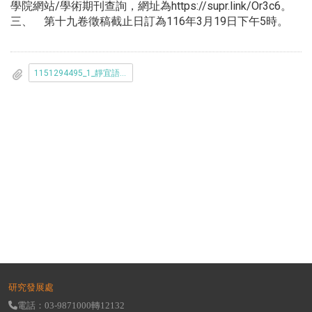
學院網站/學術期刊查詢，網址為https://supr.link/Or3c6。
三、 第十九卷徵稿截止日訂為116年3月19日下午5時。
1151294495_1_靜宜語文論叢徵稿啟事_第19卷_1_04110624636__1_.pdf
研究發展處
電話：03-9871000轉12132