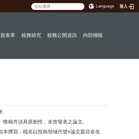
Language
登入
:::
法規表單
校務研究
校務公開資訊
內部稽核
辦。
。惟稿件須具原創性，未曾發表之論文。
依範本撰寫，檔名以投稿領域代號+論文題目命名