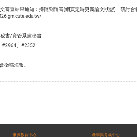
或全文審查結果通知：採隨到隨審(網頁定時更新論文狀態)；研討會
m.cute.edu.tw/
秘書/資管系盧秘書
#2964、#2352
討會徵稿海報。
推廣教育中心
產學與育成中心