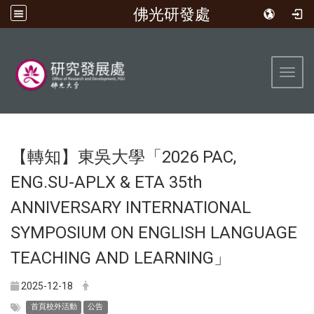
佛光研發處
:::
Toggl
【轉知】東吳大學「2026 PAC,
ENG.SU-APLX & ETA 35th
ANNIVERSARY INTERNATIONAL
SYMPOSIUM ON ENGLISH LANGUAGE
TEACHING AND LEARNING」
2025-12-18
首頁校外活動
公告