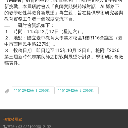
（Maker）教育的興起，教育現場正面臨科技與人文平衡的
新挑戰。本屆研討會以「良師實踐與跨域對話：AI 脈絡下
的教學韌性與教育新展望」為主題，旨在提供學術研究者與
教育實務工作者一個深度交流平台。
二、 研討會資訊如下：
１、時間：115年12月12日（星期六）。
２、地點：國立臺中教育大學英才校區1樓R116會議室（臺
中市西區民生路227號）。
３、投稿日期：即日起至115年10月12日止。檢附「2026
第三屆新時代志業良師之挑戰與展望研討會」學術研討會徵
稿表件。
1151294266_1_2060866A00_ATTCH1.odt
1151294266_2_2060866A00_ATTCH2.odt
研究發展處
電話：03-9871000轉12132