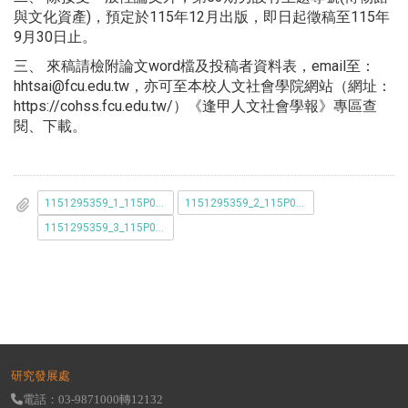
與文化資產)，預定於115年12月出版，即日起徵稿至115年
9月30日止。
三、 來稿請檢附論文word檔及投稿者資料表，email至：
hhtsai@fcu.edu.tw，亦可至本校人文社會學院網站（網址：
https://cohss.fcu.edu.tw/）《逢甲人文社會學報》專區查
閱、下載。
1151295359_1_115P003388_1150013761_115D2001933-01.pdf
1151295359_2_115P003388_1150013761_115D2001934-01.pdf
1151295359_3_115P003388_1150013761_115D2001935-01.pdf
研究發展處
電話：03-9871000轉12132